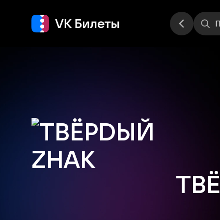
Места
П
ТВ