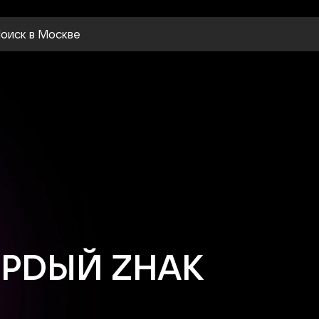
оиск
в Москве
ЁРDЫЙ ZНАК