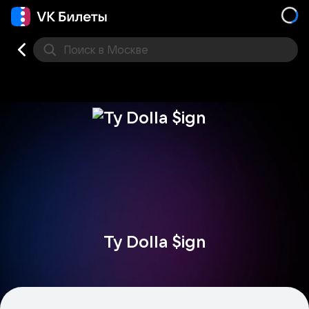
Поиск
в Москве
Места
Ty Dolla $ign