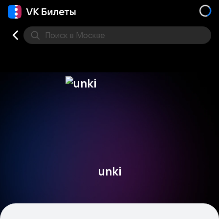
Поиск
в Москве
Места
unki