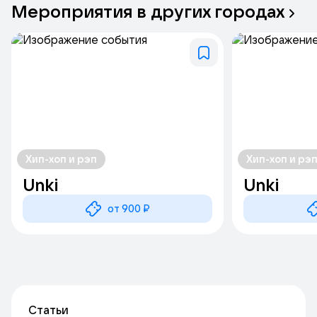
Мероприятия
в
других
городах
Хип-хоп и рэп
Хип-хоп и рэ
Unki
Unki
от 900 ₽
Статьи