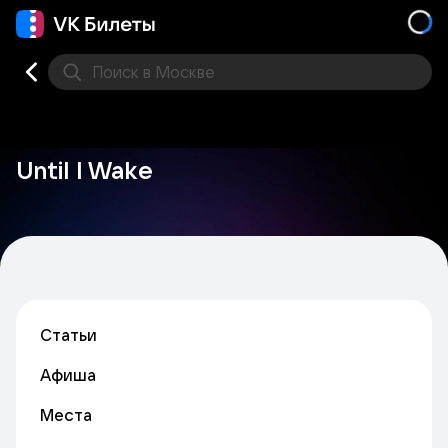
Поиск
в Москве
Места
Until I Wake
Статьи
Афиша
Места