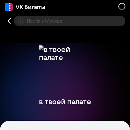
Поиск
в Москве
Места
в твоей палате