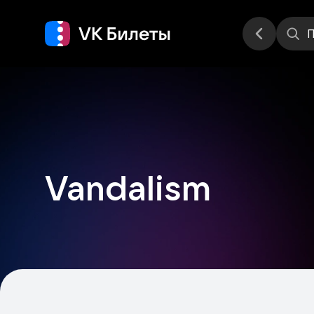
Места
П
Vandalism