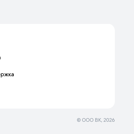
в
ержка
© ООО ВК,
2026