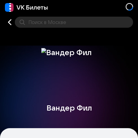
Поиск
в Москве
Места
Вандер Фил