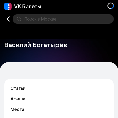
Поиск
в Москве
Места
Василий Богатырёв
Статьи
Афиша
Места