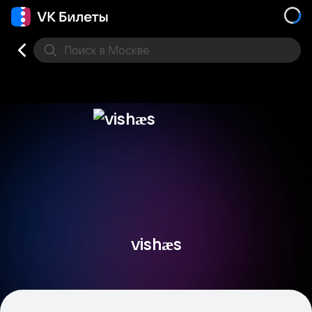
Поиск
в Москве
Места
vishæs