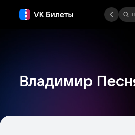
Места
П
Владимир Песн