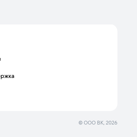
в
ержка
© ООО ВК,
2026