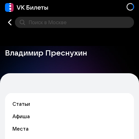
Поиск
в Москве
Места
Владимир Преснухин
Статьи
Афиша
Места