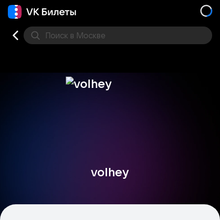
Поиск
в Москве
Места
volhey