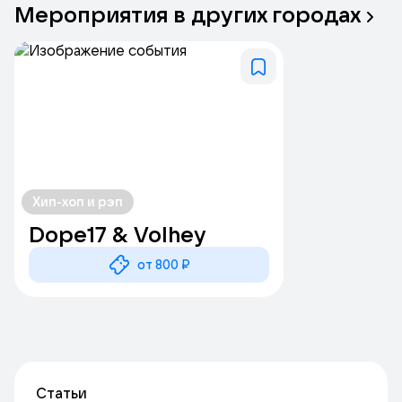
Мероприятия
в
других
городах
Хип-хоп и рэп
Dope17 & Volhey
от 800 ₽
Статьи