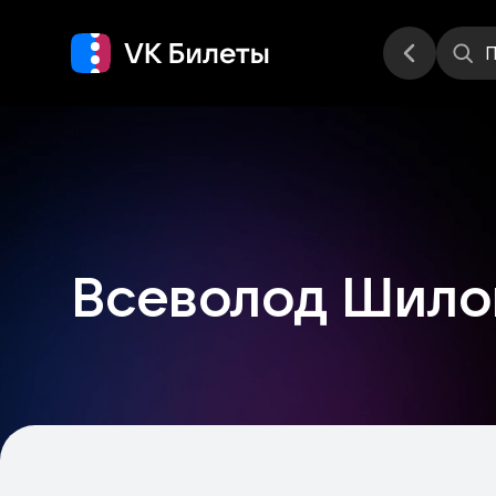
Места
П
Всеволод Шило