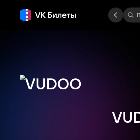
Места
П
VU