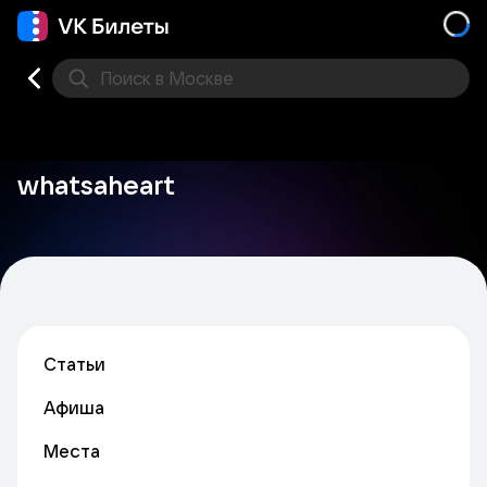
Поиск
в Москве
Места
whatsaheart
Статьи
Афиша
Места