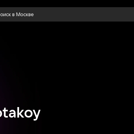
оиск
в Москве
takoy