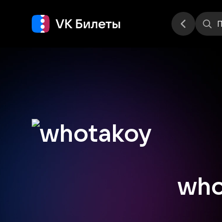
Места
П
who