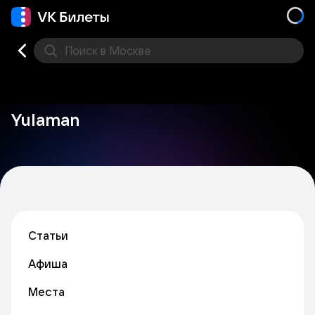
Поиск
в Москве
Места
Yulaman
Статьи
Афиша
Места