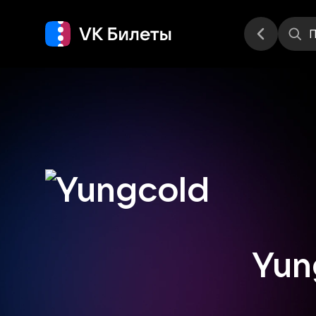
Места
П
Yun