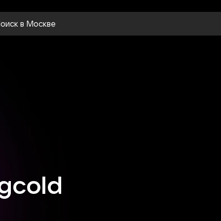
оиск
в Москве
gcold