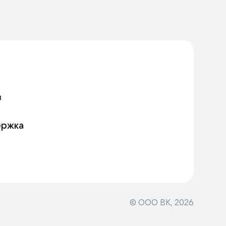
в
ержка
© ООО ВК,
2026