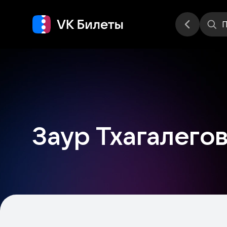
Места
П
Заур Тхагалего