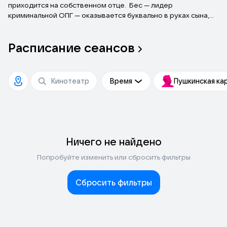
приходится на собственном отце. Бес — лидер
криминальной ОПГ — оказывается буквально в руках сына,
перемещаясь из гаджета в гаджет. Они отправляются в
сумасшедшее приключение, которое поможет
Расписание
сеансов
переосмыслить отношение друг к другу.
Время
Пушкинская ка
Ничего не найдено
Попробуйте изменить или сбросить фильтры
Сбросить фильтры