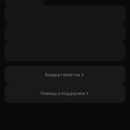
«Нашем Радио» - группа «7Б» выступят этой весной в
клубе «Космонавт».
Группа под руководством бессменного фронтмена
Ивана Демьяна сыграет программу, собранную из
лучших и любимых песен. Зрители услышат хиты:
«Молодые ветра», «Неизвестный солдат», «Осень»,
«Некрещеная луна», «Летим с войны» и многие другие.
Такое пропустить точно нельзя, ждем вас на праздник!
Организатор: ООО «Космос», ИНН 7838054818
Возврат билетов
Помощь и поддержка