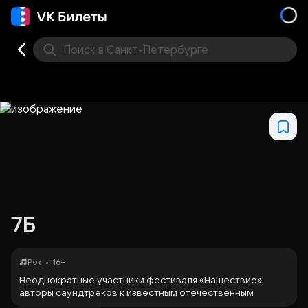
Поиск
в Санкт-Петербурге
Кино
Концерт
Театр
Стендап
Выставка
Фес
7Б
•
Рок
16+
Неоднократные участники фестиваля «Нашествие»,
авторы саундтреков к известным отечественным
фильмам, лидеры хит-парадов на радио «Максимум» и на