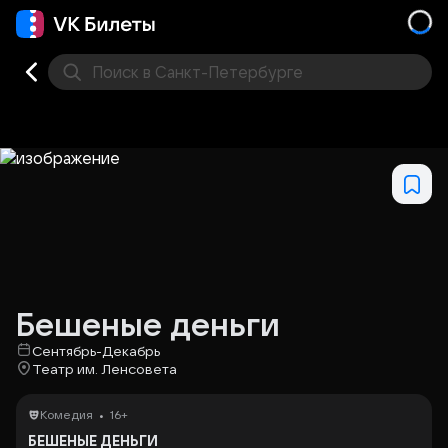
Поиск
в Санкт-Петербурге
Кино
Концерт
Театр
Стендап
Выставка
Фес
Бешеные деньги
Сентябрь-Декабрь
Театр им. Ленсовета
•
Комедия
16+
БЕШЕНЫЕ ДЕНЬГИ