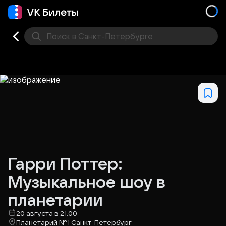
Поиск
в Санкт-Петербурге
Кино
Концерт
Театр
Стендап
Выставка
Фес
Гарри Поттер:
Музыкальное шоу в
планетарии
20 августа в 21.00
Планетарий №1 Санкт-Петербург