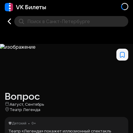
Поиск
в Санкт-Петербурге
Кино
Концерт
Театр
Стендап
Выставка
Фес
Вопрос
Август, Сентябрь
Театр Легенда
•
Детский
0+
Театр «Легенда» покажет иллюзионный спектакль