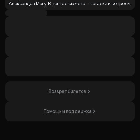
Александра Магу. В центре сюжета — загадки и вопросы,
на которые можно найти ответы, только задавая
правильные вопросы. Александр Магу — известный
российский иллюзионист, участник популярных телешоу
и желанный гость на лучших площадках Москвы и
Петербурга. Его шоу включает завораживающие
иллюзии, ловкие манипуляции и эффектные трюки.
Спектакль понравится тем, кто любит магию и
театральные представления с неожиданными
поворотами.
Организатор: АНО "Семейный Театр "Легенда",
ИНН 7802942908
Возврат билетов
Помощь и поддержка