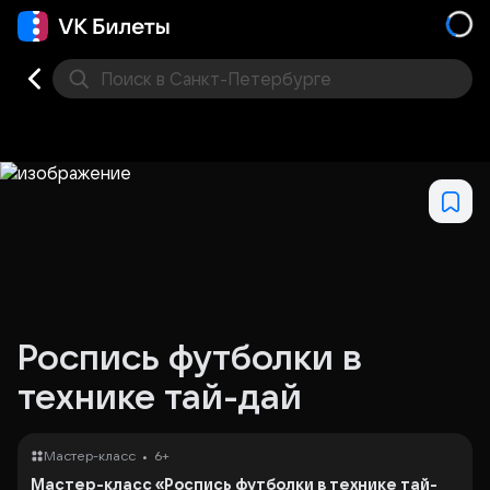
Поиск
в Санкт-Петербурге
Кино
Концерт
Театр
Стендап
Выставка
Фес
Роспись футболки в
технике тай-дай
•
Мастер-класс
6+
Мастер-класс «Роспись футболки в технике тай-