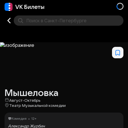
Поиск
в Санкт-Петербурге
Кино
Концерт
Театр
Стендап
Выставка
Фес
Мышеловка
Август-Октябрь
Театр Музыкальной комедии
•
Комедия
12+
Александр Журбин