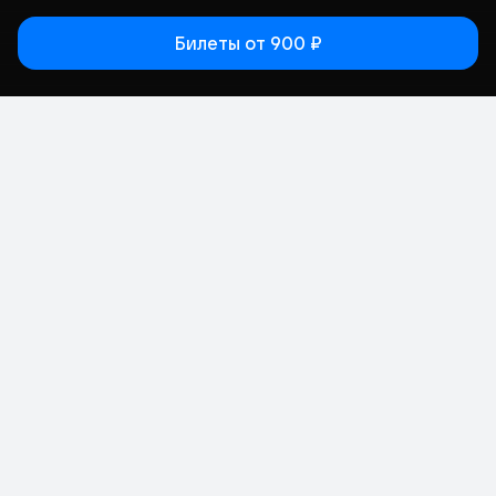
Билеты
от 900 ₽
Статьи
Афиша
Места
Кино
Концерт