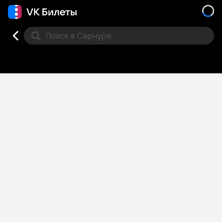
Поиск
в Сернуре
Кино
Концерт
Театр
Стендап
Другое
Мест