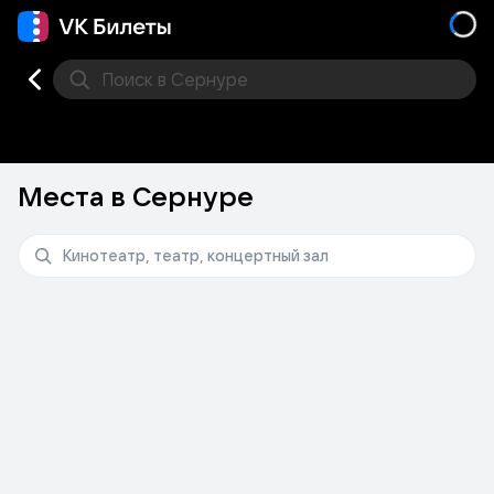
Поиск
в Сернуре
Кино
Концерт
Театр
Стендап
Другое
Мест
Места в Сернуре