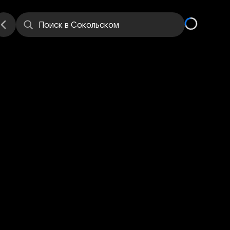
е
Места
Поиск
в Сокольском