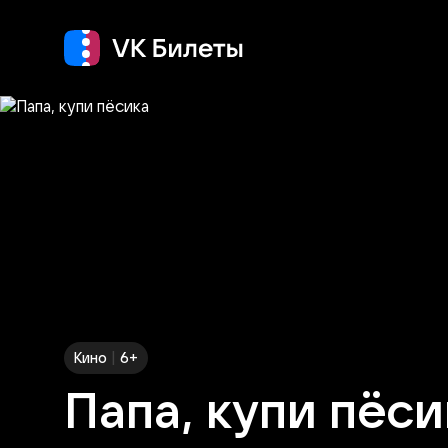
Кино
Концерт
Теа
|
Кино
6+
Папа, купи пёси