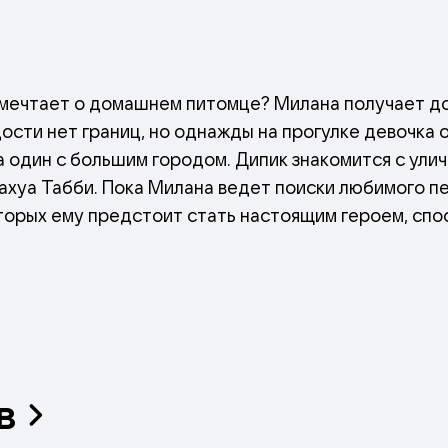
 мечтает о домашнем питомце? Милана получает д
ости нет границ, но однажды на прогулке девочка о
 один с большим городом. Дипик знакомится с ули
уахуа Табби. Пока Милана ведет поиски любимого п
торых ему предстоит стать настоящим героем, спос
в