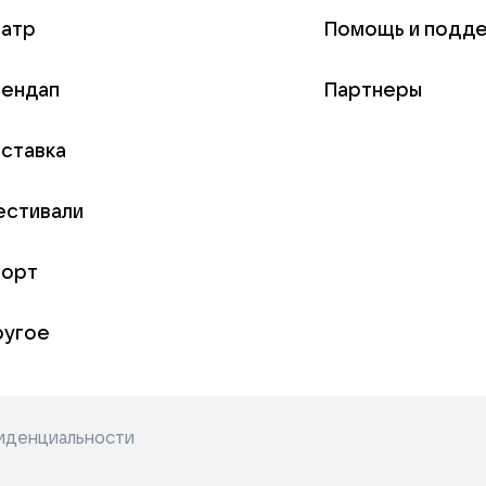
еатр
Помощь и подд
тендап
Партнеры
ставка
естивали
порт
ругое
иденциальности