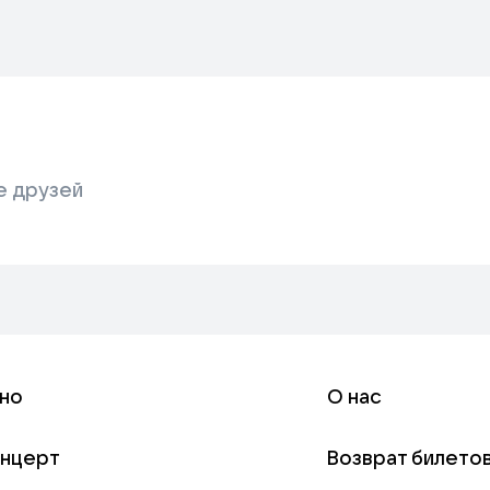
е друзей
но
О нас
онцерт
Возврат билето