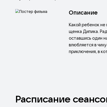
Описание
Какой ребенок не
щенка Дипика. Рад
оставшись один на
влюбляется в чих
приключения, в ко
своих друзей.
Расписание
сеансо