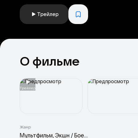
Трейлер
О фильме
Tрейлер
Жанр
Мультфильм
Экшн / Боевики / Приключения