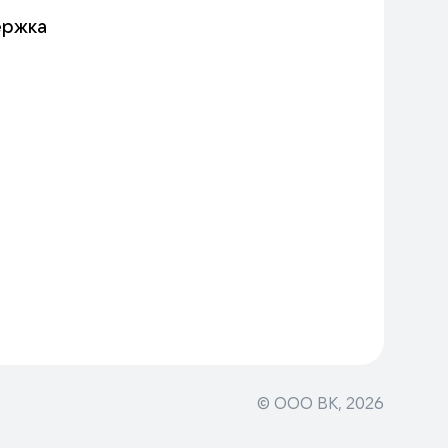
ержка
© ООО ВК,
2026