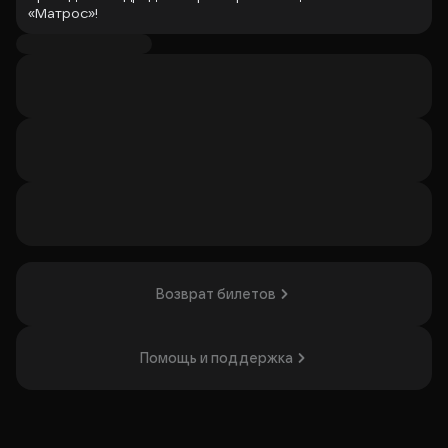
«Матрос»!
На концерте вас ждёт все, за что вы любите эту группу:
культовые хиты, под которые выросло не одно
поколение, и особые сюрпризы, включая премьеру
новой музыки.
Сингл «Матрос» ещё одно доказательство того, что эти
парни умеют не только шуметь и выпендриваться. Их
новая песня — это весёлый рассказ о грустных событиях.
Так умеют только они.
Это будет встреча старых друзей и заряд чистой, ничем
не разбавленной энергии. Приходите на концерты и
почувствуйте.
Возврат билетов
Организатор: ООО "БИГ", ИНН 6950039913
Помощь и поддержка