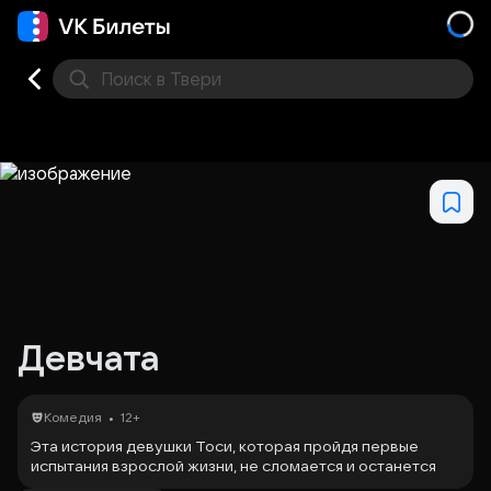
Поиск
в Твери
Кино
Концерт
Театр
Стендап
Выставка
Фес
Девчата
•
Комедия
12+
Эта история девушки Тоси, которая пройдя первые
испытания взрослой жизни, не сломается и останется
все той же доброй, дерзкой и наивной девчонкой с