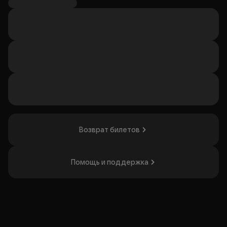
посвящены теоремам, научным понятиям, биографиям
ученых и реалиям работников интеллектуального труда.
Для вас выступят экс-физик и программист Влад
Горелов совместно с диджеем Евгением Голландом.
Прозвучат как старые хиты «Тыжпрограммист»,
«Теорема Лагранжа», так и новый материал. Берите
зачетки и встречаемся на концерте!
Организатор: ООО "БИГ", ИНН 6950039913
Возврат билетов
Помощь и поддержка