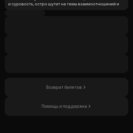
и суровость, остро шутит на темы взаимоотношений и
говорит без стеснения на любые, даже самые
провокационные темы.
Билеты уже в продаже! Успейте забронировать свое
место в первых рядах.
Организатор: ИП Лелякова Агата Сергеевна,
ИНН 772614660013
Возврат билетов
Помощь и поддержка