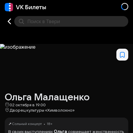
Поиск
в Твери
Кино
Концерт
Театр
Стендап
Выставка
Фес
Ольга Малащенко
02 октября в 19.00
Дворец культуры «Химволокно»
•
Сольный концерт
18+
В своих выступлениях
Ольга
совмещает женственность