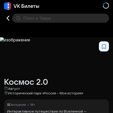
Поиск
в Твери
Кино
Концерт
Театр
Стендап
Выставка
Фес
Космос 2.0
Август
Исторический парк «Россия – Моя история»
•
Экскурсии
18+
Интерактивное путешествие по Вселенной —