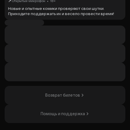
•
Открытый микрофон
18+
Новые и опытные комики проверяют свои шутки.
Приходите поддержать их и весело провести время!
Организаторы предупреждают Stand Up вызывает
привыкание!
Организатор: ООО "БИГ", ИНН 6950039913
Возврат билетов
Помощь и поддержка