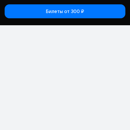
Билеты
от 300 ₽
Статьи
Афиша
Места
Кино
Концерт