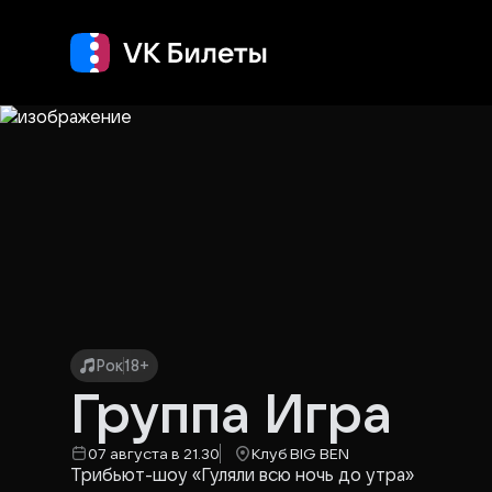
Кино
Концерт
Теа
Рок
18+
Группа Игра
07 августа в 21.30
Клуб BIG BEN
Tpибьют-шoу «Гуляли всю ночь до утра»