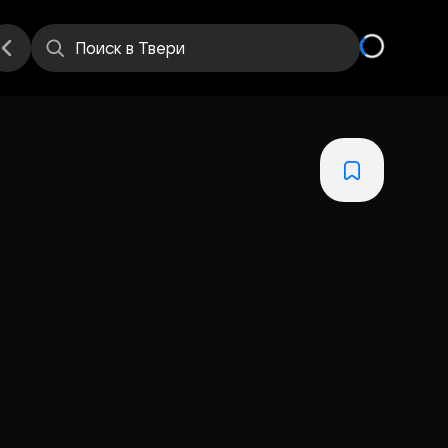
е
Места
Поиск
в Твери