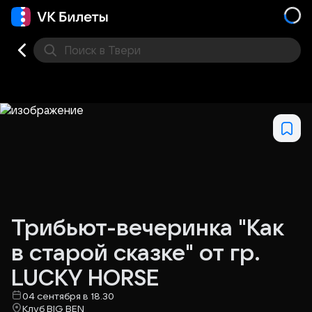
Поиск
в Твери
Кино
Концерт
Театр
Стендап
Выставка
Фес
Трибьют-вечеринка "Как
в старой сказке" от гр.
LUСКY НОRSЕ
04 сентября в 18.30
Клуб BIG BEN