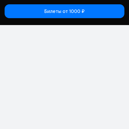
Билеты
от 1000 ₽
Статьи
Афиша
Места
Кино
Концерт