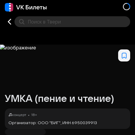
Поиск
в Твери
Кино
Концерт
Театр
Стендап
Выставка
Фес
УМКА (пение и чтение)
•
концерт
18+
Организатор: ООО "БИГ", ИНН 6950039913