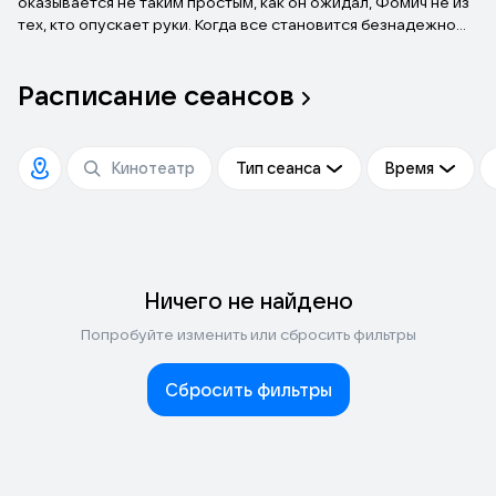
оказывается не таким простым, как он ожидал, Фомич не из
тех, кто опускает руки. Когда все становится безнадежно
плохо, он «вытаскивает из рукава» запасной план, который
срабатывает. Ну… почти.
Расписание
сеансов
Тип сеанса
Время
Ничего не найдено
Попробуйте изменить или сбросить фильтры
Сбросить фильтры