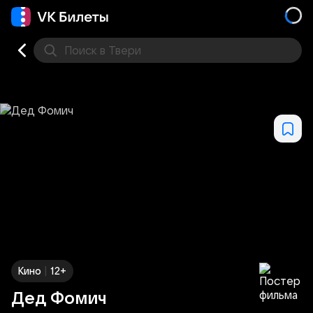
Поиск
в Твери
Кино
Концерт
Театр
Стендап
Выставка
Фес
|
Кино
12+
Дед Фомич