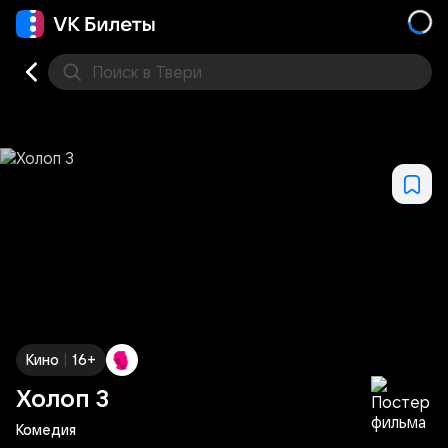
Поиск
в Твери
Кино
Концерт
Театр
Стендап
Выставка
Фес
|
Кино
16+
Холоп 3
Комедия