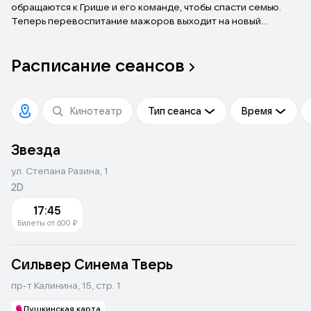
обращаются к Грише и его команде, чтобы спасти семью.
Теперь перевоспитание мажоров выходит на новый
уровень! Герои попадают в эпоху Петра I: морские
приключения и опасности заставят их переосмыслить свое
Расписание
сеансов
собственное прошлое и осознать — нет ничего важнее
семьи.
Тип сеанса
Время
Звезда
ул. Степана Разина, 1
2D
17:45
Билеты от 600 ₽
Сильвер Синема Тверь
пр-т Калинина, 15, стр. 1
Пушкинская карта