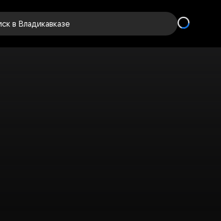
иск
в Владикавказе