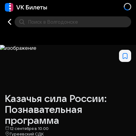
Поиск
в Волгодонске
Кино
Концерт
Театр
Стендап
Фестивали
Др
Казачья сила России:
Познавательная
программа
12 сентября в 10.00
Гуреевский СДК