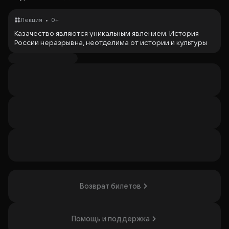
•
Лекция
0+
Казачество являются уникальным явлением. История
России неразрывна, неотделима от истории и культуры
казаков. Казаки не только гордятся своими предками,
но и своих детей, внуков воспитывают на примерах
своих славных и знаменитых земляков.
Организатор: МБУК Гуреевский сельский дом культуры,
ИНН 6108007429
Возврат билетов
Помощь и поддержка