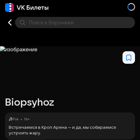
Поиск
в Воронеже
Кино
Концерт
Театр
Стендап
Выставка
Дру
Biopsyhoz
•
Рок
16+
Встречаемся в Кроп Арена — и да, мы собираемся
устроить жару.
Привезём вам вкусняшки: много спецэффектов, света,