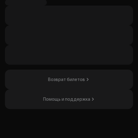
плотный звук и заряд энергии. А главное — музыку,
которая вытаскивает из головы всё лишнее. Если
хочется встряхнуться, выдохнуть будни и оторваться по
полной — вам сюда.
Не сдерживай себя! Приходи и тащи друзей — тех, кто
любит драйв и красоту!
Организатор: ИП Шубина Елена Алексеевна,
ИНН 500402615086
Возврат билетов
Помощь и поддержка