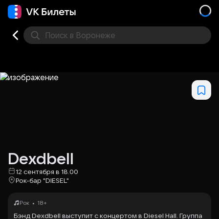
Поиск
в Воронеже
Кино
Концерт
Театр
Стендап
Выставка
Дру
Dexdbell
12 сентября в 18.00
Рок-бар "DIESEL"
•
Рок
18+
Бэнд Dexdbell выступит с концертом в Diesel Hall. Группа