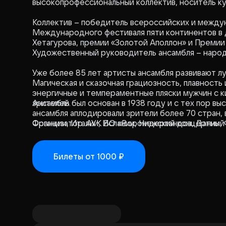
высокопрофессиональный коллектив, носитель к
Коллектив – победитель всероссийских и между
Международного фестиваля пяти континентов в 
Хетагурова, премии «Золотой Аполлон» и Преми
Художественный руководитель ансамбля – народ
Уже более 85 лет артисты ансамбля развивают л
Магическая и сказочная грациозность, плавность
энергичные и темпераментные пляски мужчин с 
зрителей.
Ансамбль был основан в 1938 году и с тех пор вы
ансамбля аплодировали зрители более 70 стран, 
Франции, Италии, Испании, Нидерландов, Дании,
Организатор: АУК ВО «Воронежский концертный 
Вьетнама, Японии, Афганистана, Индии, Мексики.
Билеты
от 1000 ₽