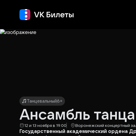
Кино
Концерт
Т
Танцевальный
6+
Ансамбль танца
12 и 13 ноября в 19.00
Воронежский концертный за
Государственный академический ордена Д