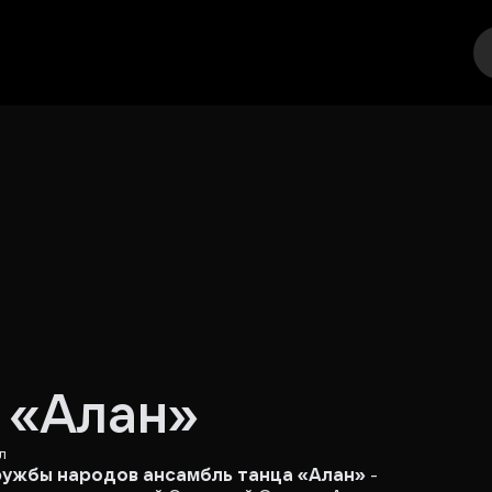
еатр
Стендап
Выставка
Другое
Места
 «Алан»
л
ружбы народов ансамбль танца «Алан»
-