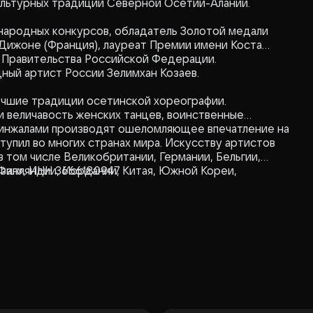
ультурных традиций Северной Осетии-Алании.
народных конкурсов, обладатель Золотой медали
Дижоне (Франция), лауреат Премии имени Коста
и Правительства Российской Федерации.
ный артист России Зелимхан Козаев.
учшие традиции осетинской хореографии.
 и величавость женских танцев, воинственные
кинжалами производят ошеломляющее впечатление на
ступил во многих странах мира. Искусству артистов
в том числе Великобритании, Германии, Бельгии,
 Финляндии, Иордании, Китая, Южной Кореи,
зал», ИНН 3666180947