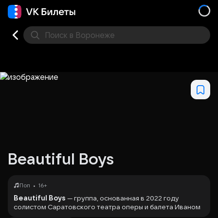
Поиск
в Воронеже
Кино
Концерт
Театр
Стендап
Выставка
Дру
Beautiful Boys
•
Поп
16+
Beautiful Boys
— группа, основанная в 2022 году
солистом Саратовского театра оперы и балета Иваном
Подгородневым. Коллектив сочетает эстетику