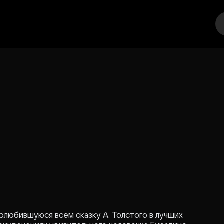
еатр
Стендап
Выставка
Другое
Места
олюбившуюся всем сказку А. Толстого в лучших