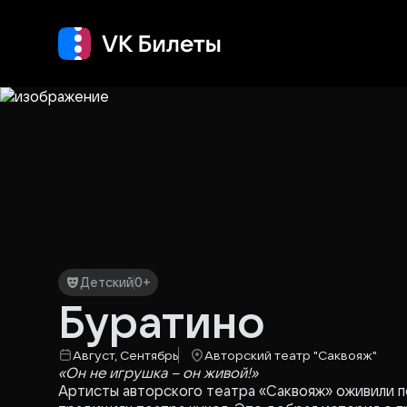
Кино
Концерт
Т
Детский
0+
Буратино
Август, Сентябрь
Авторский театр "Саквояж"
«Он не игрушка – он живой!»
Артисты авторского театра «Саквояж» оживили п