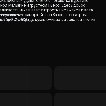
приключениях удивительного человечка Буратино,
ной Мальвине и грустном Пьеро. Здесь добро
едливость наказывает хитрость Лисы Алисы и Кота
тановятся то каморкой папы Карло, то театром
 взрослого.
шебную страну, где куклы оживают, а золотой ключик
НН 366412109220