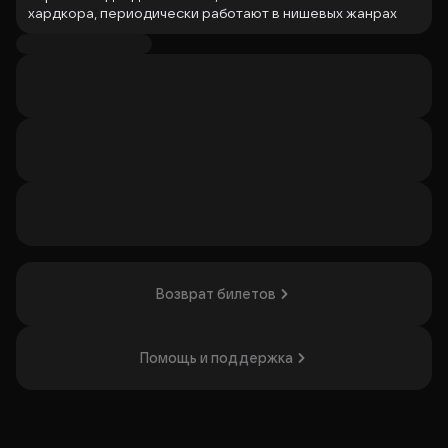
хардкора, периодически работают в нишевых жанрах
(для истинных ценителей): верлибр и эмбиент.
Chonyatsky (он же Жука из макулатуры) будет
начитывать нескладные магические стихотворения,
иногда срываясь все-таки на рифмованный реп, а Миша
Золо-тце (Црвених Цветова, Ходьба) отдраконит гитару
и заполнит ваши уши подлинным перверсивным
нектаром, сквозь примочки.
Организатор: ИП Назаров Леонид Евгеньевич,
ИНН 783902474974
Возврат билетов
Помощь и поддержка