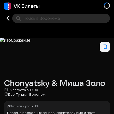
Поиск
в Воронеже
Кино
Концерт
Театр
Стендап
Выставка
Дру
Chonyatsky & Миша Золо
15 августа в 19.00
Бар Тупик г. Воронеж
•
Хип-хоп и рэп
18+
Парочка подводных гениев, любителей эмо и пост-