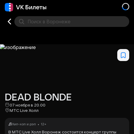
Поиск
в Воронеже
Кино
Концерт
Театр
Стендап
Выставка
Дру
DEAD BLONDE
07 ноября в 20.00
МТС Live Холл
•
Хип-хоп и рэп
12+
В МТС Live Холл Воронеж состоится концерт группы