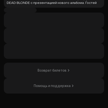
DEAD BLONDE с презентацией нового альбома. Гостей
ждёт мощная энергетика, впечатляющие декорации и
зажигательные хиты. Концерт понравится поклонникам
энергичной музыки и ярких выступлений.
Организатор: ООО "Гало", ИНН 2310235790
Возврат билетов
Помощь и поддержка