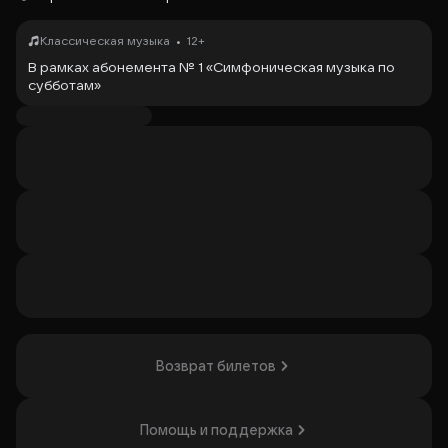
•
Классическая музыка
12+
В рамках абонемента № 1 «Симфоническая музыка по
субботам»
В сотрудничестве с Международным
благотворительным Фондом Владимира Спивакова
Ж. Ибер. Концерт для флейты с оркестром
Ф. Мендельсон. Симфония № 3 «Шотландская» ля минор
Солистка – лауреат международных конкурсов
Юнна
Гурьянова
(флейта)
Воронежский академический симфонический
оркестр
Главный дирижёр – народный артист России
Владимир
Вербицкий
Дирижёр
– художественный руководитель и главный
дирижёр Красноярского академического
симфонического оркестра
Владимир Ланде
Комментарий – профессор
Бронислав Табачников
Возврат билетов
Юнна Гурьянова
родилась в 2012 году в Ульяновске. В
2020 году поступила в Московскую среднюю
специальную музыкальную школу имени Гнесиных
Помощь и поддержка
(классы доцента Ольги Ивушейковой и Зары Парванян).