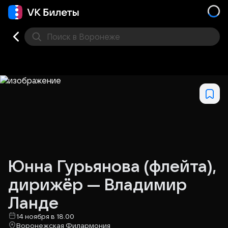
Поиск
в Воронеже
Кино
Концерт
Театр
Стендап
Выставка
Дру
Юнна Гурьянова (флейта),
дирижёр — Владимир
Ланде
14 ноября в 18.00
Воронежская Филармония